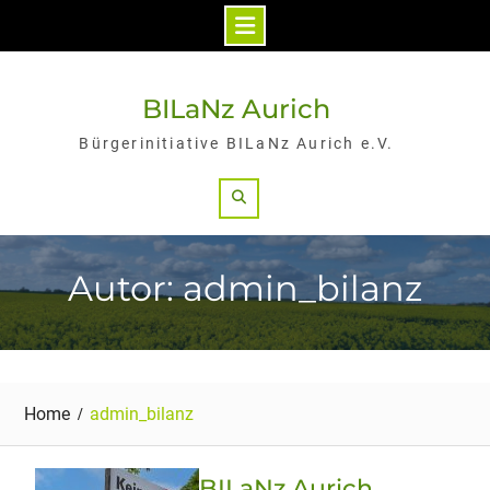
Skip
to
BILaNz Aurich
content
Bürgerinitiative BILaNz Aurich e.V.
Search
Autor: admin_bilanz
Home
admin_bilanz
BILaNz Aurich