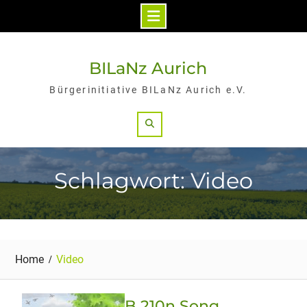
Skip
to
BILaNz Aurich
content
Bürgerinitiative BILaNz Aurich e.V.
Search
Schlagwort: Video
Home
Video
B 210n Song